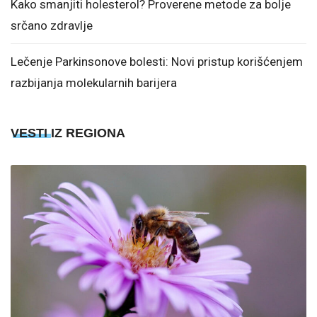
Kako smanjiti holesterol? Proverene metode za bolje
srčano zdravlje
Lečenje Parkinsonove bolesti: Novi pristup korišćenjem
razbijanja molekularnih barijera
VESTI IZ REGIONA