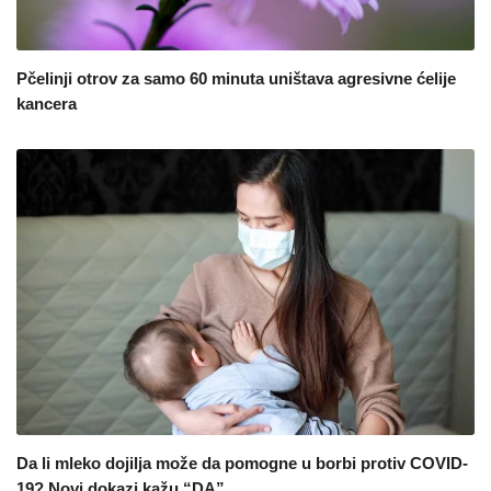
Pčelinji otrov za samo 60 minuta uništava agresivne ćelije
kancera
Da li mleko dojilja može da pomogne u borbi protiv COVID-
19? Novi dokazi kažu “DA”