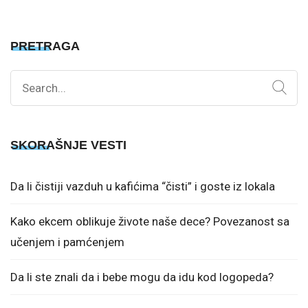
PRETRAGA
Search
for:
SKORAŠNJE VESTI
Da li čistiji vazduh u kafićima “čisti” i goste iz lokala
Kako ekcem oblikuje živote naše dece? Povezanost sa
učenjem i pamćenjem
Da li ste znali da i bebe mogu da idu kod logopeda?