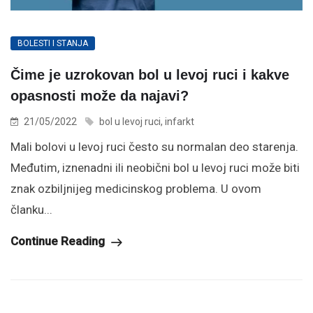
BOLESTI I STANJA
Čime je uzrokovan bol u levoj ruci i kakve
opasnosti može da najavi?
21/05/2022
bol u levoj ruci
,
infarkt
Mali bolovi u levoj ruci često su normalan deo starenja.
Međutim, iznenadni ili neobični bol u levoj ruci može biti
znak ozbiljnijeg medicinskog problema. U ovom
članku...
Continue Reading