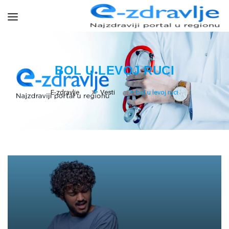
BOL U LEVOJ RUCI
>
>
E-zdravlje
Vesti
bol u levoj ruci