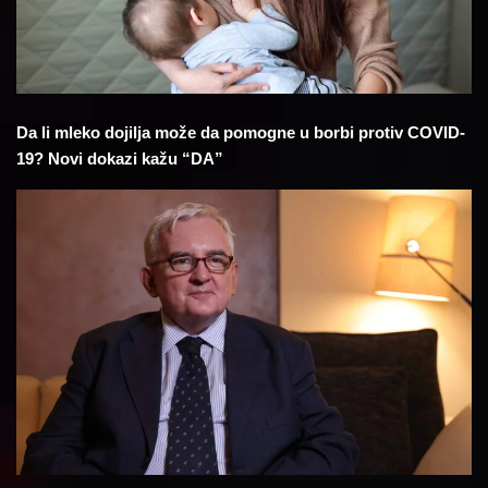
Da li mleko dojilja može da pomogne u borbi protiv COVID-
19? Novi dokazi kažu “DA”