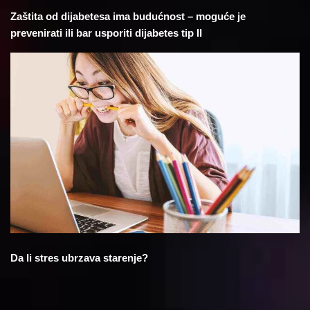
Zaštita od dijabetesa ima budućnost – moguće je
prevenirati ili bar usporiti dijabetes tip II
Da li stres ubrzava starenje?