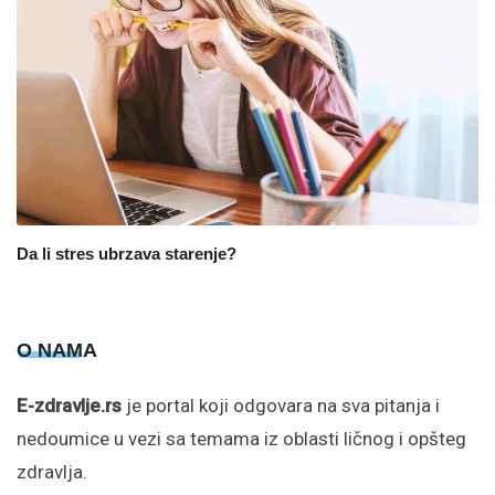
Da li stres ubrzava starenje?
O NAMA
E-zdravlje.rs
je portal koji odgovara na sva pitanja i
nedoumice u vezi sa temama iz oblasti ličnog i opšteg
zdravlja.