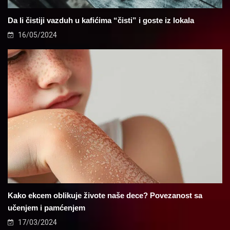
Da li čistiji vazduh u kafićima “čisti” i goste iz lokala
16/05/2024
Kako ekcem oblikuje živote naše dece? Povezanost sa
učenjem i pamćenjem
17/03/2024