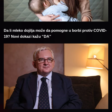
Da li mleko dojilja može da pomogne u borbi protiv COVID-
19? Novi dokazi kažu “DA”