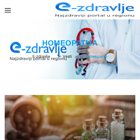
HOMEOPATIJA
>
>
E-zdravlje
Vesti
homeopatija