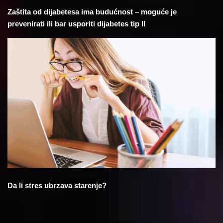
Zaštita od dijabetesa ima budućnost – moguće je
prevenirati ili bar usporiti dijabetes tip II
Da li stres ubrzava starenje?