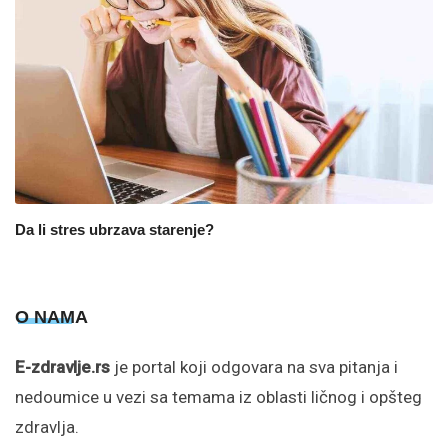
Da li stres ubrzava starenje?
O NAMA
E-zdravlje.rs
je portal koji odgovara na sva pitanja i
nedoumice u vezi sa temama iz oblasti ličnog i opšteg
zdravlja.