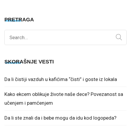
PRETRAGA
Search
for:
SKORAŠNJE VESTI
Da li čistiji vazduh u kafićima “čisti” i goste iz lokala
Kako ekcem oblikuje živote naše dece? Povezanost sa
učenjem i pamćenjem
Da li ste znali da i bebe mogu da idu kod logopeda?