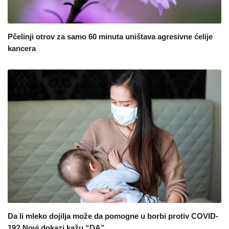
Pčelinji otrov za samo 60 minuta uništava agresivne ćelije
kancera
Da li mleko dojilja može da pomogne u borbi protiv COVID-
19? Novi dokazi kažu “DA”