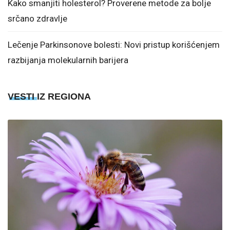
Kako smanjiti holesterol? Proverene metode za bolje
srčano zdravlje
Lečenje Parkinsonove bolesti: Novi pristup korišćenjem
razbijanja molekularnih barijera
VESTI IZ REGIONA