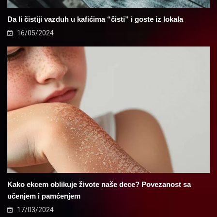
Da li čistiji vazduh u kafićima “čisti” i goste iz lokala
16/05/2024
Kako ekcem oblikuje živote naše dece? Povezanost sa
učenjem i pamćenjem
17/03/2024