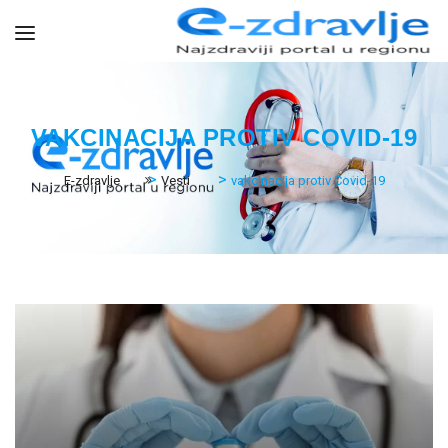
VAKCINACIJA PROTIV COVID-19
>
>
E-zdravlje
Vesti
vakcinacija protiv Covid-19