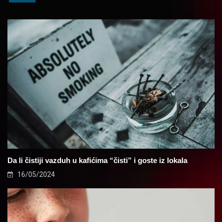
Da li čistiji vazduh u kafićima “čisti” i goste iz lokala
16/05/2024