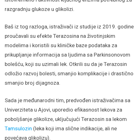
razgradnju glukoze u glikolizi.
Baš iz tog razloga, istraživači iz studije iz 2019. godine
proučavali su efekte Terazosina na životinjskim
modelima i koristili su kliničke baze podataka za
prikupljanje informacija sa ljudima sa Parkinsonovom
bolešću, koji su uzimali lek. Otkrili su da je Terazosin
odložio razvoj bolesti, smanjio komplikacije i drastično
smanjio broj dijagnoza.
Sada je međunarodni tim, predvođen istraživačima sa
Univerziteta u Ajovi, uporedio efikasnost lekova za
poboljšanje glikolize, uključujući Terazosin sa lekom
Tamsulozin
(leka koji ima slične indikacije, ali ne
povećava glikolizu).