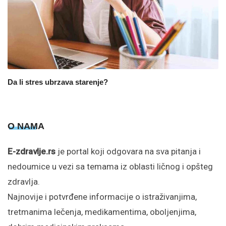
Da li stres ubrzava starenje?
O NAMA
E-zdravlje.rs
je portal koji odgovara na sva pitanja i
nedoumice u vezi sa temama iz oblasti ličnog i opšteg
zdravlja.
Najnovije i potvrđene informacije o istraživanjima,
tretmanima lečenja, medikamentima, oboljenjima,