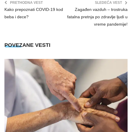
PRETHODNA VEST
SLEDEĆA VEST
Kako prepoznati COVID-19 kod
Zagađen vazduh – trostruka
beba i dece?
fatalna pretnja po zdravlje ljudi u
vreme pandemije!
POVEZANE VESTI