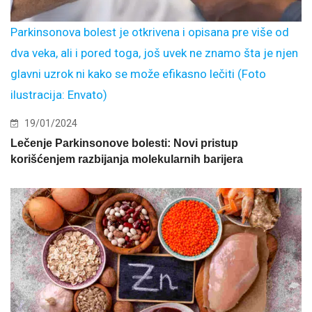
Parkinsonova bolest je otkrivena i opisana pre više od
dva veka, ali i pored toga, još uvek ne znamo šta je njen
glavni uzrok ni kako se može efikasno lečiti (Foto
ilustracija: Envato)
19/01/2024
Lečenje Parkinsonove bolesti: Novi pristup
korišćenjem razbijanja molekularnih barijera