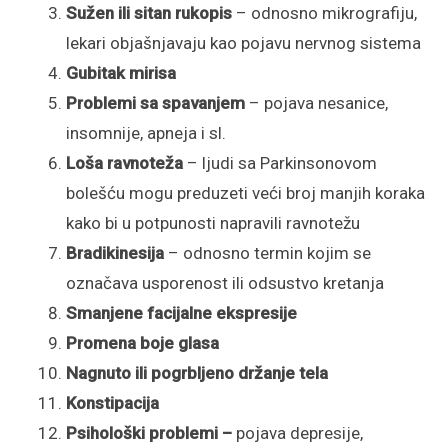
Sužen ili sitan rukopis
– odnosno mikrografiju,
lekari objašnjavaju kao pojavu nervnog sistema
Gubitak mirisa
Problemi sa spavanjem
– pojava nesanice,
insomnije, apneja i sl.
Loša ravnoteža
– ljudi sa Parkinsonovom
bolešću mogu preduzeti veći broj manjih koraka
kako bi u potpunosti napravili ravnotežu
Bradikinesija
– odnosno termin kojim se
označava usporenost ili odsustvo kretanja
Smanjene facijalne ekspresije
Promena boje glasa
Nagnuto ili pogrbljeno držanje tela
Konstipacija
Psihološki problemi –
pojava depresije,