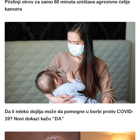
Pčelinji otrov za samo 60 minuta uništava agresivne ćelije
kancera
Da li mleko dojilja može da pomogne u borbi protiv COVID-
19? Novi dokazi kažu “DA”