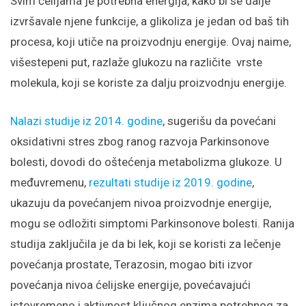
Svim ćelijama je potrebna energija, kako bi se dalje
izvršavale njene funkcije, a glikoliza je jedan od baš tih
procesa, koji utiče na proizvodnju energije. Ovaj naime,
višestepeni put, razlaže glukozu na različite vrste
molekula, koji se koriste za dalju proizvodnju energije.
Nalazi studije iz 2014. godine
, sugerišu da povećani
oksidativni stres zbog ranog razvoja Parkinsonove
bolesti, dovodi do oštećenja metabolizma glukoze. U
međuvremenu,
rezultati studije iz 2019. godine
,
ukazuju da povećanjem nivoa proizvodnje energije,
mogu se odložiti simptomi Parkinsonove bolesti. Ranija
studija zaključila je da bi lek, koji se koristi za lečenje
povećanja prostate, Terazosin, mogao biti izvor
povećanja nivoa ćelijske energije, povećavajući
istovremeno i aktivnost ključnog enzima potrebnog za