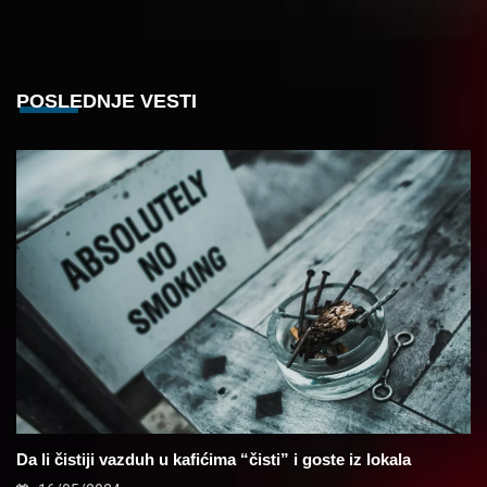
POSLEDNJE VESTI
Da li čistiji vazduh u kafićima “čisti” i goste iz lokala