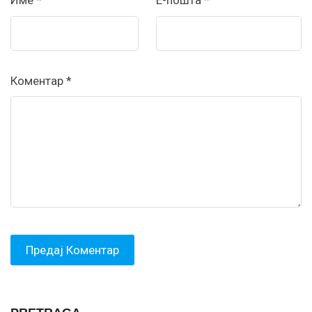
Име
*
Е-пошта
*
Коментар
*