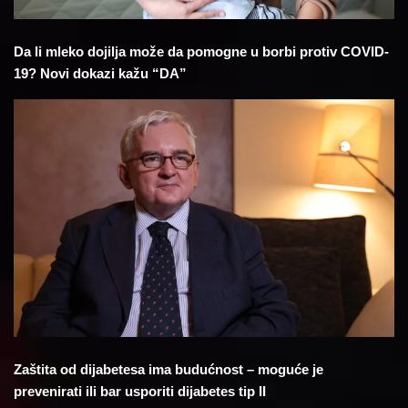
Da li mleko dojilja može da pomogne u borbi protiv COVID-
19? Novi dokazi kažu “DA”
Zaštita od dijabetesa ima budućnost – moguće je
prevenirati ili bar usporiti dijabetes tip II