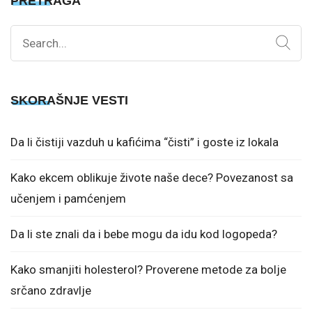
PRETRAGA
Search
for:
SKORAŠNJE VESTI
Da li čistiji vazduh u kafićima “čisti” i goste iz lokala
Kako ekcem oblikuje živote naše dece? Povezanost sa
učenjem i pamćenjem
Da li ste znali da i bebe mogu da idu kod logopeda?
Kako smanjiti holesterol? Proverene metode za bolje
srčano zdravlje