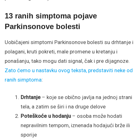
13 ranih simptoma pojave
Parkinsonove bolesti
Uobičajeni simptomi Parkinsonove bolesti su drhtanje i
polagani, kruti pokreti, male promene u kretanju i
ponašanju, tako mogu dati signal, čak i pre dijagnoze.
Zato ćemo u nastavku ovog teksta, predstaviti neke od
ranih simptoma
:
Drhtanje
– koje se obično javlja na jednoj strani
tela, a zatim se širi i na druge delove
Poteškoće u hodanju
– osoba može hodati
nepravilnim tempom, iznenada hodajući brže ili
sporije