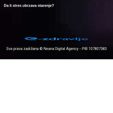
Da li stres ubrzava starenje?
Sva prava zadržana © Neana Digital Agency - PIB 107807583