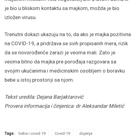
je bio u bliskom kontaktu sa majkom, možda je bio
izložen virusu.
Trenutni dokazi ukazuju na to, da ako je majka pozitivna
na COVID-19, a pridržava se svih propisanih mera, rizik
da se novorođenče zarazi je veoma mali. Zato je
veoma bitno da majka pre porođaja razgovara sa
svojim ukućanima i medicinskim osobljem o boravku
bebe u istoj prostoriji sa njom.
Tekst uredila: Dejana Barjaktarović
Provera informacija i činjenica: dr Aleksandar Miletić
Tags:
bebe i covid-19
Covid-19
dojenje