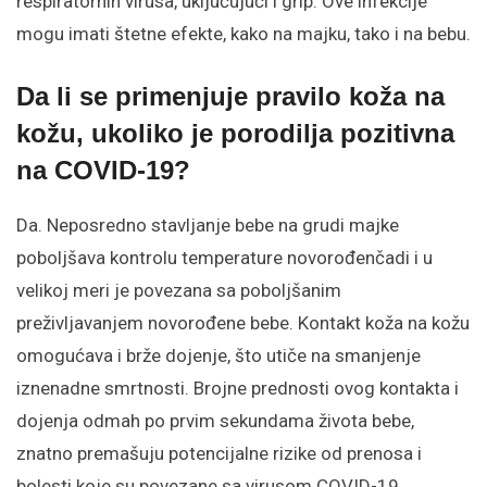
respiratornih virusa, uključujući i grip. Ove infekcije
mogu imati štetne efekte, kako na majku, tako i na bebu.
Da li se primenjuje pravilo koža na
kožu, ukoliko je porodilja pozitivna
na COVID-19?
Da. Neposredno stavljanje bebe na grudi majke
poboljšava kontrolu temperature novorođenčadi i u
velikoj meri je povezana sa poboljšanim
preživljavanjem novorođene bebe. Kontakt koža na kožu
omogućava i brže dojenje, što utiče na smanjenje
iznenadne smrtnosti. Brojne prednosti ovog kontakta i
dojenja odmah po prvim sekundama života bebe,
znatno premašuju potencijalne rizike od prenosa i
bolesti koje su povezane sa virusom COVID-19.