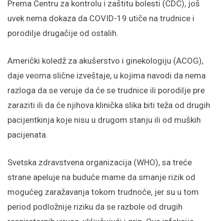
Prema Centru za kontrolu i zaštitu bolesti (CDC), još
uvek nema dokaza da COVID-19 utiče na trudnice i
porodilje drugačije od ostalih.
Američki koledž za akušerstvo i ginekologiju (ACOG),
daje veoma slične izveštaje, u kojima navodi da nema
razloga da se veruje da će se trudnice ili porodilje pre
zaraziti ili da će njihova klinička slika biti teža od drugih
pacijentkinja koje nisu u drugom stanju ili od muških
pacijenata.
Svetska zdravstvena organizacija (WHO), sa treće
strane apeluje na buduće mame da smanje rizik od
mogućeg zaražavanja tokom trudnoće, jer su u tom
period podložnije riziku da se razbole od drugih