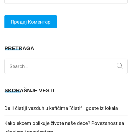
PRETRAGA
Search
for:
SKORAŠNJE VESTI
Da li čistiji vazduh u kafićima “čisti” i goste iz lokala
Kako ekcem oblikuje živote naše dece? Povezanost sa
učenjem i pamćenjem