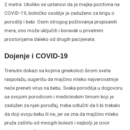
2 metra. Ukoliko se ustanovi da je majka pozitivna na
COVID-19, bolničko osoblje je zaduženo za brigu o
porodilji i bebi. Osim strogog poštovanja propisanih
mera, ono može uključiti i boravak u privatnim
prostorijama daleko od drugih pacijenata.
Dojenje i COVID-19
Trenutni dokazi sa kojima ginekolozi širom sveta
raspolažu, sugerišu da majčino mleko najverovatnije
neće preneti virus na bebu. Svaka porodilja u dogovoru
sa svojom porodicom i medicinskim timom koji je
zadužen za njen porođaj, treba odlučiti da li bi trebalo
da doji svoju bebu ili ne, jer se zna da majčino mleko
pruža zaštitu od mnogih bolesti i najbolji je izvor