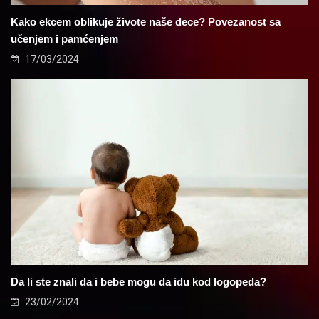
Kako ekcem oblikuje živote naše dece? Povezanost sa
učenjem i pamćenjem
17/03/2024
Da li ste znali da i bebe mogu da idu kod logopeda?
23/02/2024