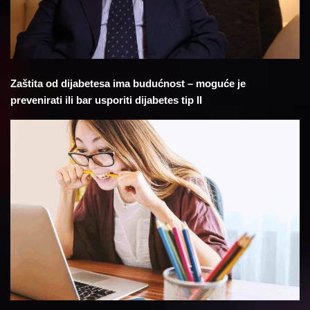
Zaštita od dijabetesa ima budućnost – moguće je
prevenirati ili bar usporiti dijabetes tip II