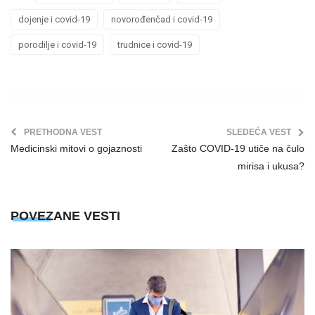
dojenje i covid-19
novorođenčad i covid-19
porodilje i covid-19
trudnice i covid-19
PRETHODNA VEST
SLEDEĆA VEST
Medicinski mitovi o gojaznosti
Zašto COVID-19 utiče na čulo
mirisa i ukusa?
POVEZANE VESTI