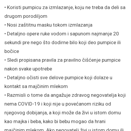
• Koristi pumpicu za izmlazanje, koju ne treba da deli sa
drugom porodiljom
• Nosi zaštitnu masku tokom izmlazanja
• Detaljno opere ruke vodom i sapunom najmanje 20
sekundi pre nego što dodirne bilo koji deo pumpice ili
bočice
• Sledi propisana pravila za pravilno čišćenje pumpice
nakon svake upotrebe
• Detaljno očisti sve delove pumpice koji dolaze u
kontakt sa majčinim mlekom
• Razmisli o tome da angažuje zdravog negovatelja koji
nema COVID-19 i koji nije u povećanom riziku od
njegovog dobijanja, a koji može da živi u istom domu
kao majka i beba, kako bi bebu mogao da hrani
majčinim mlekom. Ako negovatelj živi u istom domu ili