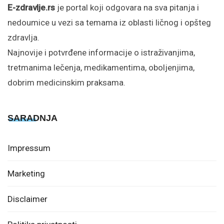
E-zdravlje.rs
je portal koji odgovara na sva pitanja i
nedoumice u vezi sa temama iz oblasti ličnog i opšteg
zdravlja.
Najnovije i potvrđene informacije o istraživanjima,
tretmanima lečenja, medikamentima, oboljenjima,
dobrim medicinskim praksama.
SARADNJA
Impressum
Marketing
Disclaimer