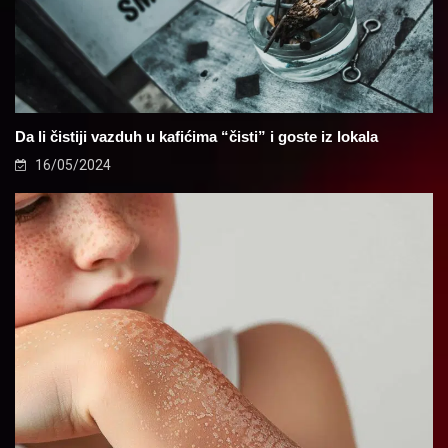
Da li čistiji vazduh u kafićima “čisti” i goste iz lokala
16/05/2024