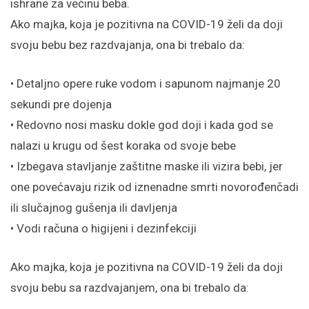
ishrane za većinu beba.
Ako majka, koja je pozitivna na COVID-19 želi da doji
svoju bebu bez razdvajanja, ona bi trebalo da:
• Detaljno opere ruke vodom i sapunom najmanje 20
sekundi pre dojenja
• Redovno nosi masku dokle god doji i kada god se
nalazi u krugu od šest koraka od svoje bebe
• Izbegava stavljanje zaštitne maske ili vizira bebi, jer
one povećavaju rizik od iznenadne smrti novorođenčadi
ili slučajnog gušenja ili davljenja
• Vodi računa o higijeni i dezinfekciji
Ako majka, koja je pozitivna na COVID-19 želi da doji
svoju bebu sa razdvajanjem, ona bi trebalo da: