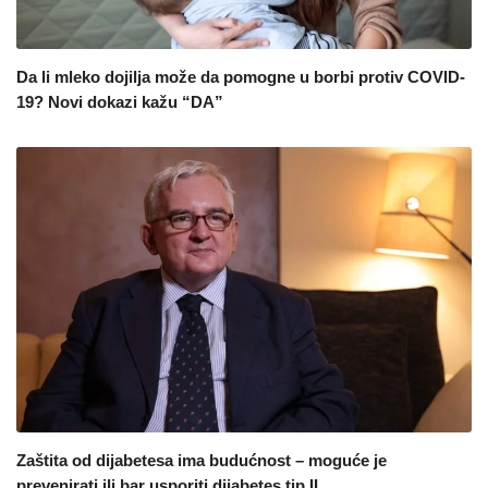
Da li mleko dojilja može da pomogne u borbi protiv COVID-
19? Novi dokazi kažu “DA”
Zaštita od dijabetesa ima budućnost – moguće je
prevenirati ili bar usporiti dijabetes tip II