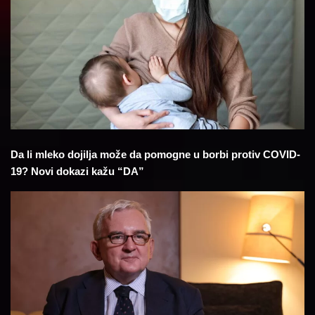
Da li mleko dojilja može da pomogne u borbi protiv COVID-
19? Novi dokazi kažu “DA”