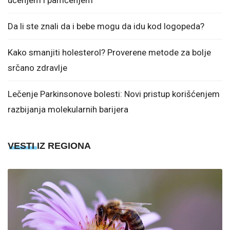
Da li ste znali da i bebe mogu da idu kod logopeda?
Kako smanjiti holesterol? Proverene metode za bolje
srčano zdravlje
Lečenje Parkinsonove bolesti: Novi pristup korišćenjem
razbijanja molekularnih barijera
VESTI IZ REGIONA